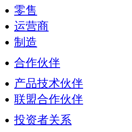
零售
运营商
制造
合作伙伴
产品技术伙伴
联盟合作伙伴
投资者关系