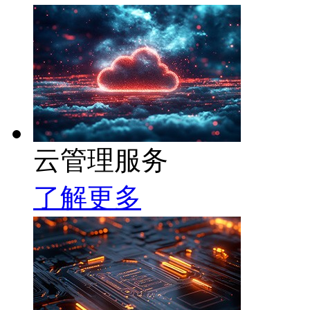
云管理服务
了解更多