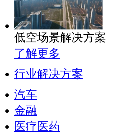
低空场景解决方案
了解更多
行业解决方案
汽车
金融
医疗医药