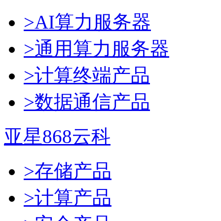
>AI算力服务器
>通用算力服务器
>计算终端产品
>数据通信产品
亚星868云科
>存储产品
>计算产品