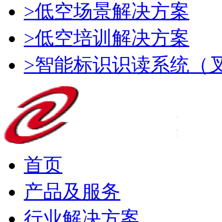
>低空场景解决方案
>低空培训解决方案
>智能标识识读系统（
首页
产品及服务
行业解决方案