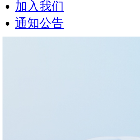
加入我们
通知公告