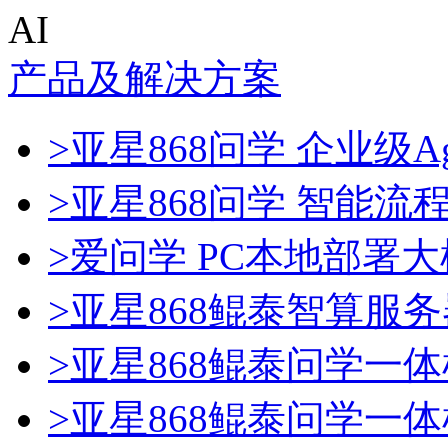
AI
产品及解决方案
>亚星868问学 企业级Ag
>亚星868问学 智能流
>爱问学 PC本地部署
>亚星868鲲泰智算服务
>亚星868鲲泰问学一体
>亚星868鲲泰问学一体机