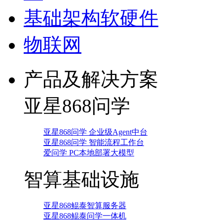
基础架构软硬件
物联网
产品及解决方案
亚星868问学
亚星868问学 企业级Agent中台
亚星868问学 智能流程工作台
爱问学 PC本地部署大模型
智算基础设施
亚星868鲲泰智算服务器
亚星868鲲泰问学一体机